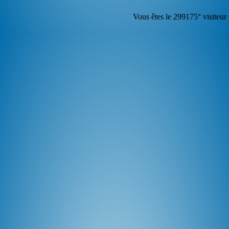
Vous êtes le 299175° visiteur